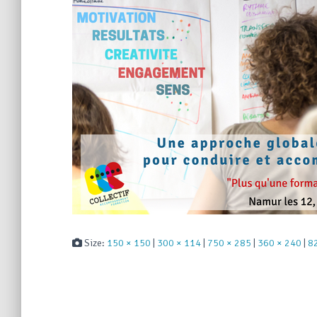
Size:
150 × 150
|
300 × 114
|
750 × 285
|
360 × 240
|
8